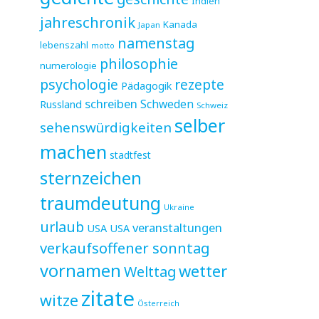
Indien
jahreschronik
Kanada
Japan
namenstag
lebenszahl
motto
philosophie
numerologie
psychologie
rezepte
Pädagogik
schreiben
Schweden
Russland
Schweiz
selber
sehenswürdigkeiten
machen
stadtfest
sternzeichen
traumdeutung
Ukraine
urlaub
veranstaltungen
USA
USA
verkaufsoffener sonntag
vornamen
wetter
Welttag
zitate
witze
Österreich