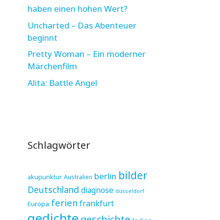
haben einen hohen Wert?
Uncharted – Das Abenteuer
beginnt
Pretty Woman – Ein moderner
Märchenfilm
Alita: Battle Angel
Schlagwörter
bilder
berlin
akupunktur
Australien
Deutschland
diagnose
düsseldorf
ferien
frankfurt
Europa
gedichte
geschichte