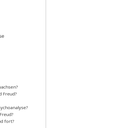
se
wachsen?
d Freud?
sychoanalyse?
Freud?
d fort?