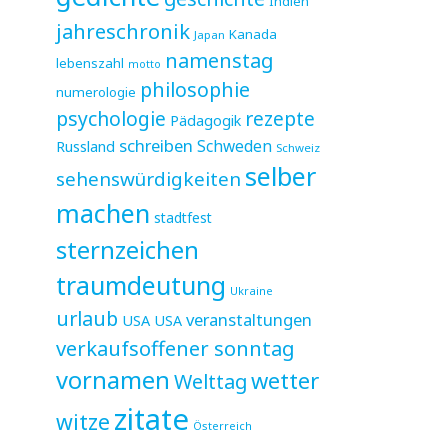
Indien
jahreschronik
Kanada
Japan
namenstag
lebenszahl
motto
philosophie
numerologie
psychologie
rezepte
Pädagogik
schreiben
Schweden
Russland
Schweiz
selber
sehenswürdigkeiten
machen
stadtfest
sternzeichen
traumdeutung
Ukraine
urlaub
veranstaltungen
USA
USA
verkaufsoffener sonntag
vornamen
wetter
Welttag
zitate
witze
Österreich