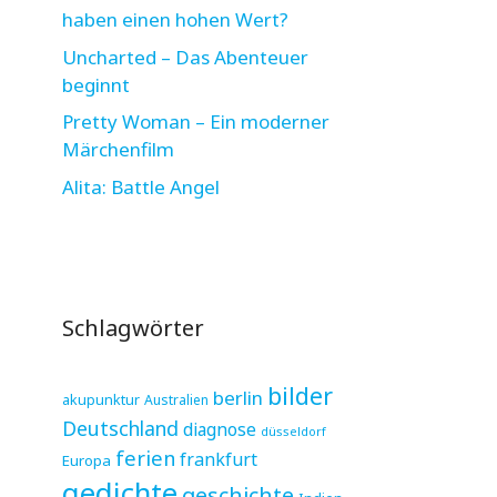
haben einen hohen Wert?
Uncharted – Das Abenteuer
beginnt
Pretty Woman – Ein moderner
Märchenfilm
Alita: Battle Angel
Schlagwörter
bilder
berlin
akupunktur
Australien
Deutschland
diagnose
düsseldorf
ferien
frankfurt
Europa
gedichte
geschichte