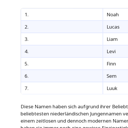
1.
Noah
2.
Lucas
3.
Liam
4.
Levi
5.
Finn
6.
Sem
7.
Luuk
Diese Namen haben sich aufgrund ihrer Beliebth
beliebtesten niederländischen Jungennamen verd
einem zeitlosen und dennoch modernen Namen fü
haben sie immer noch eine gewisse Einzigartigke