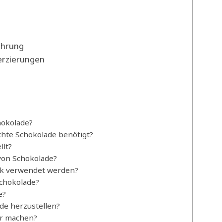
ahrung
erzierungen
hokolade?
hte Schokolade benötigt?
llt?
von Schokolade?
nk verwendet werden?
Schokolade?
e?
de herzustellen?
er machen?