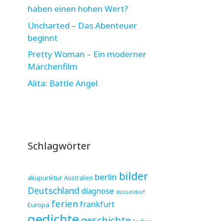
haben einen hohen Wert?
Uncharted – Das Abenteuer
beginnt
Pretty Woman – Ein moderner
Märchenfilm
Alita: Battle Angel
Schlagwörter
bilder
berlin
akupunktur
Australien
Deutschland
diagnose
düsseldorf
ferien
frankfurt
Europa
gedichte
geschichte