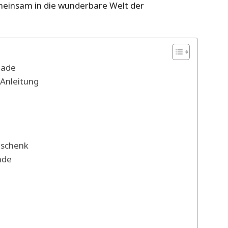
emeinsam in die wunderbare Welt der
lade
-Anleitung
eschenk
ade