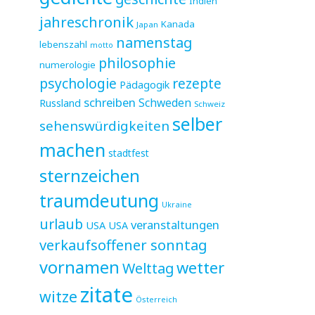
Indien
jahreschronik
Kanada
Japan
namenstag
lebenszahl
motto
philosophie
numerologie
psychologie
rezepte
Pädagogik
schreiben
Schweden
Russland
Schweiz
selber
sehenswürdigkeiten
machen
stadtfest
sternzeichen
traumdeutung
Ukraine
urlaub
veranstaltungen
USA
USA
verkaufsoffener sonntag
vornamen
wetter
Welttag
zitate
witze
Österreich