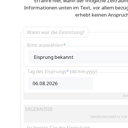
Erfahre hier, wann der mögliche Zeitraum
Informationen unten im Text, vor allem bezügl
erhebt keinen Anspruch 
Wann war die Einnistung?
Bitte auswählen:
*
Tag des Eisprungs
*
(dd.mm.yyyy)
Bit
ERGEBNISSE:
NÄHERUNGSWERTE FÜR 
Frühester Tag der Einnistung