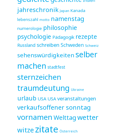
Indien
jahreschronik
Kanada
Japan
namenstag
lebenszahl
motto
philosophie
numerologie
psychologie
rezepte
Pädagogik
schreiben
Schweden
Russland
Schweiz
selber
sehenswürdigkeiten
machen
stadtfest
sternzeichen
traumdeutung
Ukraine
urlaub
veranstaltungen
USA
USA
verkaufsoffener sonntag
vornamen
wetter
Welttag
zitate
witze
Österreich