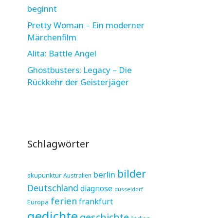
beginnt
Pretty Woman – Ein moderner
Märchenfilm
Alita: Battle Angel
Ghostbusters: Legacy – Die
Rückkehr der Geisterjäger
Schlagwörter
bilder
berlin
akupunktur
Australien
Deutschland
diagnose
düsseldorf
ferien
frankfurt
Europa
gedichte
geschichte