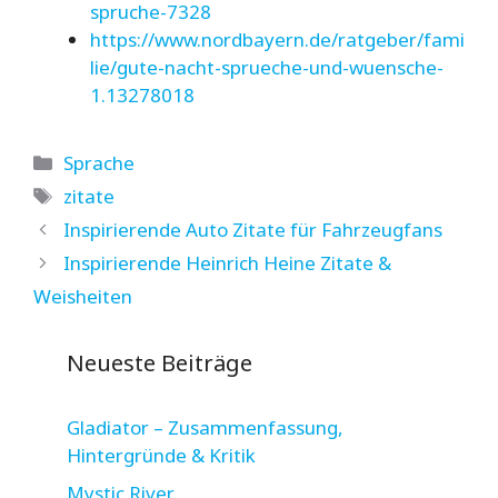
spruche-7328
https://www.nordbayern.de/ratgeber/fami
lie/gute-nacht-sprueche-und-wuensche-
1.13278018
Kategorien
Sprache
Schlagwörter
zitate
Inspirierende Auto Zitate für Fahrzeugfans
Inspirierende Heinrich Heine Zitate &
Weisheiten
Neueste Beiträge
Gladiator – Zusammenfassung,
Hintergründe & Kritik
Mystic River