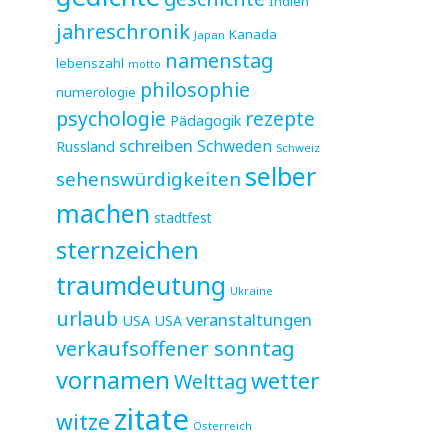
Indien
jahreschronik
Kanada
Japan
namenstag
lebenszahl
motto
philosophie
numerologie
psychologie
rezepte
Pädagogik
schreiben
Schweden
Russland
Schweiz
selber
sehenswürdigkeiten
machen
stadtfest
sternzeichen
traumdeutung
Ukraine
urlaub
veranstaltungen
USA
USA
verkaufsoffener sonntag
vornamen
wetter
Welttag
zitate
witze
Österreich