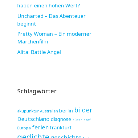
haben einen hohen Wert?
Uncharted – Das Abenteuer
beginnt
Pretty Woman – Ein moderner
Märchenfilm
Alita: Battle Angel
Schlagwörter
bilder
berlin
akupunktur
Australien
Deutschland
diagnose
düsseldorf
ferien
frankfurt
Europa
gedichte
geschichte