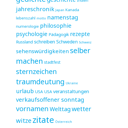
Indien
jahreschronik
Kanada
Japan
namenstag
lebenszahl
motto
philosophie
numerologie
psychologie
rezepte
Pädagogik
schreiben
Schweden
Russland
Schweiz
selber
sehenswürdigkeiten
machen
stadtfest
sternzeichen
traumdeutung
Ukraine
urlaub
veranstaltungen
USA
USA
verkaufsoffener sonntag
vornamen
wetter
Welttag
zitate
witze
Österreich