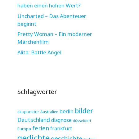
haben einen hohen Wert?
Uncharted – Das Abenteuer
beginnt
Pretty Woman – Ein moderner
Märchenfilm
Alita: Battle Angel
Schlagwörter
bilder
berlin
akupunktur
Australien
Deutschland
diagnose
düsseldorf
ferien
frankfurt
Europa
gedichte
geschichte