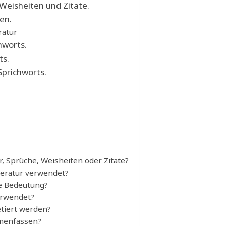
Weisheiten und Zitate.
en.
ratur
hworts.
ts.
Sprichworts.
, Sprüche, Weisheiten oder Zitate?
teratur verwendet?
le Bedeutung?
erwendet?
etiert werden?
mmenfassen?