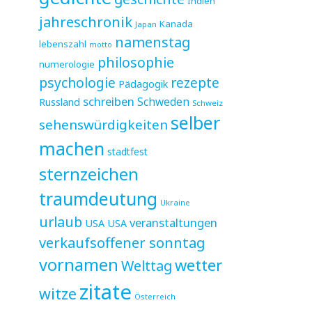
Indien
jahreschronik
Kanada
Japan
namenstag
lebenszahl
motto
philosophie
numerologie
psychologie
rezepte
Pädagogik
schreiben
Schweden
Russland
Schweiz
selber
sehenswürdigkeiten
machen
stadtfest
sternzeichen
traumdeutung
Ukraine
urlaub
veranstaltungen
USA
USA
verkaufsoffener sonntag
vornamen
wetter
Welttag
zitate
witze
Österreich