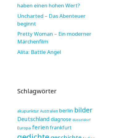
haben einen hohen Wert?
Uncharted – Das Abenteuer
beginnt
Pretty Woman – Ein moderner
Märchenfilm
Alita: Battle Angel
Schlagwörter
bilder
berlin
akupunktur
Australien
Deutschland
diagnose
düsseldorf
ferien
frankfurt
Europa
gedichte
geschichte