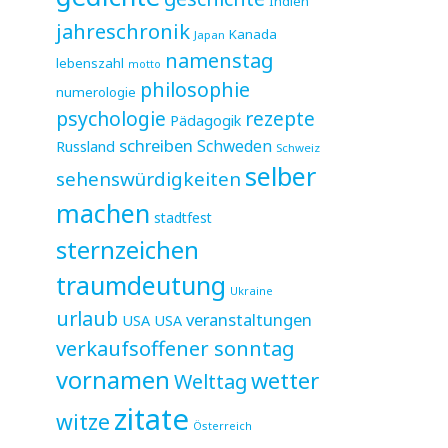
Indien
jahreschronik
Kanada
Japan
namenstag
lebenszahl
motto
philosophie
numerologie
psychologie
rezepte
Pädagogik
schreiben
Schweden
Russland
Schweiz
selber
sehenswürdigkeiten
machen
stadtfest
sternzeichen
traumdeutung
Ukraine
urlaub
veranstaltungen
USA
USA
verkaufsoffener sonntag
vornamen
wetter
Welttag
zitate
witze
Österreich