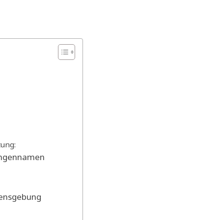
ung:
Jungennamen
amensgebung