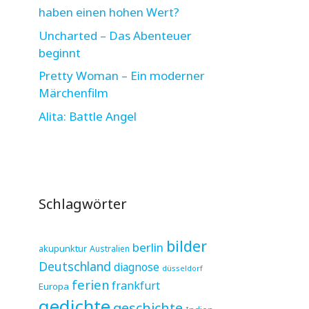
haben einen hohen Wert?
Uncharted – Das Abenteuer
beginnt
Pretty Woman – Ein moderner
Märchenfilm
Alita: Battle Angel
Schlagwörter
bilder
berlin
akupunktur
Australien
Deutschland
diagnose
düsseldorf
ferien
frankfurt
Europa
gedichte
geschichte