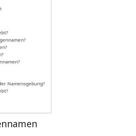
n
ebt?
ungennamen?
en?
n?
gennamen?
ei der Namensgebung?
ebt?
gennamen