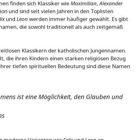
en finden sich Klassiker wie
Maximilian
,
Alexander
n und sind seit vielen Jahren in den Toplisten
lix
und
Leon
werden immer häufiger gewählt. Es gibt
nnamen, die sowohl traditionell als auch zeitgemäß
eitlosen Klassikern der katholischen Jungennamen.
t, die ihren Kindern einen starken religiösen Bezug
ihrer tiefen spirituellen Bedeutung sind diese Namen
mens ist eine Möglichkeit, den Glauben und
ns
ch moderne Varianten wie
Felix
und
Leon
an