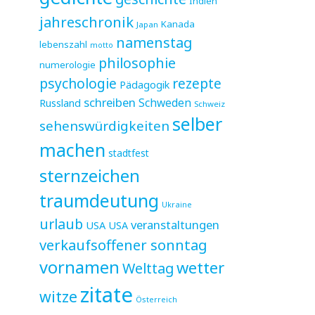
Indien
jahreschronik
Kanada
Japan
namenstag
lebenszahl
motto
philosophie
numerologie
psychologie
rezepte
Pädagogik
schreiben
Schweden
Russland
Schweiz
selber
sehenswürdigkeiten
machen
stadtfest
sternzeichen
traumdeutung
Ukraine
urlaub
veranstaltungen
USA
USA
verkaufsoffener sonntag
vornamen
wetter
Welttag
zitate
witze
Österreich