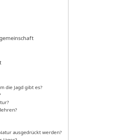
rgemeinschaft
t
 die Jagd gibt es?
?
tur?
 lehren?
 Natur ausgedrückt werden?
 Jäger?