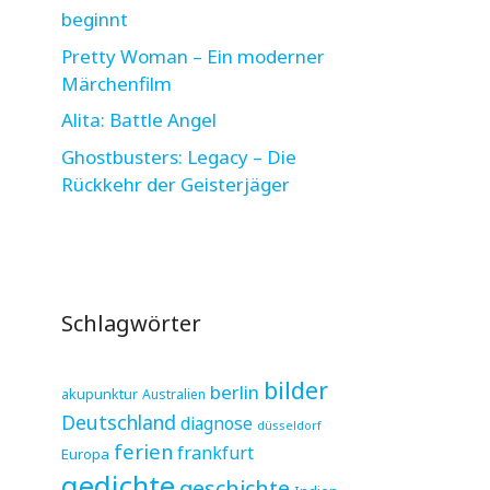
beginnt
Pretty Woman – Ein moderner
Märchenfilm
Alita: Battle Angel
Ghostbusters: Legacy – Die
Rückkehr der Geisterjäger
Schlagwörter
bilder
berlin
akupunktur
Australien
Deutschland
diagnose
düsseldorf
ferien
frankfurt
Europa
gedichte
geschichte