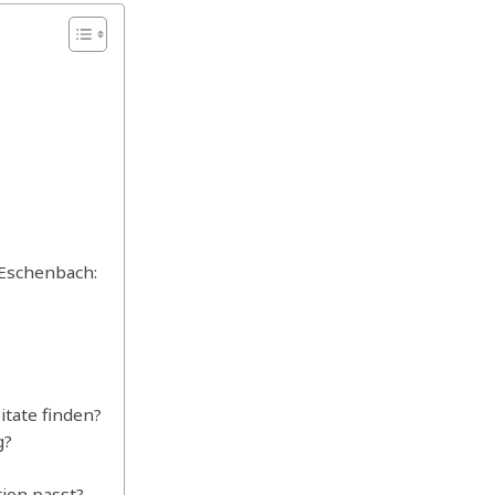
-Eschenbach:
itate finden?
g?
tion passt?