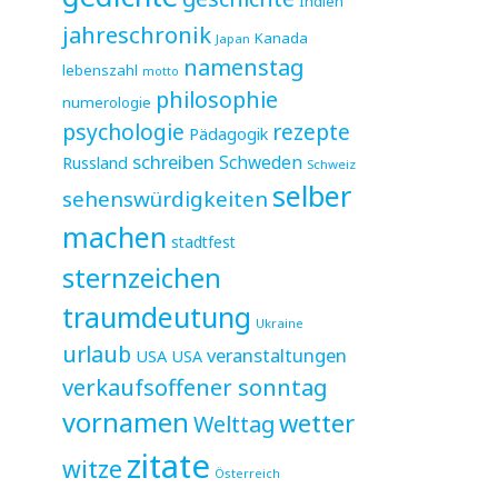
Indien
jahreschronik
Kanada
Japan
namenstag
lebenszahl
motto
philosophie
numerologie
psychologie
rezepte
Pädagogik
schreiben
Schweden
Russland
Schweiz
selber
sehenswürdigkeiten
machen
stadtfest
sternzeichen
traumdeutung
Ukraine
urlaub
veranstaltungen
USA
USA
verkaufsoffener sonntag
vornamen
wetter
Welttag
zitate
witze
Österreich