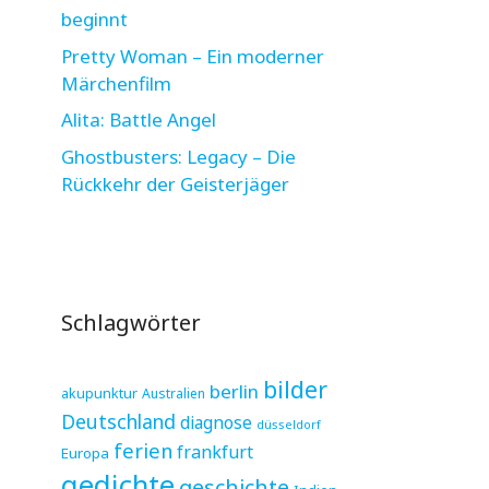
beginnt
Pretty Woman – Ein moderner
Märchenfilm
Alita: Battle Angel
Ghostbusters: Legacy – Die
Rückkehr der Geisterjäger
Schlagwörter
bilder
berlin
akupunktur
Australien
Deutschland
diagnose
düsseldorf
ferien
frankfurt
Europa
gedichte
geschichte