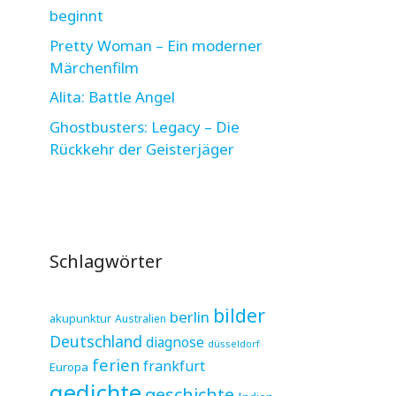
beginnt
Pretty Woman – Ein moderner
Märchenfilm
Alita: Battle Angel
Ghostbusters: Legacy – Die
Rückkehr der Geisterjäger
Schlagwörter
bilder
berlin
akupunktur
Australien
Deutschland
diagnose
düsseldorf
ferien
frankfurt
Europa
gedichte
geschichte