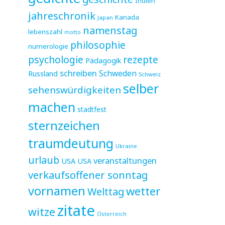
Indien
jahreschronik
Kanada
Japan
namenstag
lebenszahl
motto
philosophie
numerologie
psychologie
rezepte
Pädagogik
schreiben
Schweden
Russland
Schweiz
selber
sehenswürdigkeiten
machen
stadtfest
sternzeichen
traumdeutung
Ukraine
urlaub
veranstaltungen
USA
USA
verkaufsoffener sonntag
vornamen
wetter
Welttag
zitate
witze
Österreich