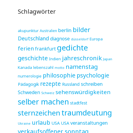
Schlagwörter
bilder
berlin
akupunktur
Australien
Deutschland
diagnose
Europa
düsseldorf
gedichte
ferien
frankfurt
jahreschronik
geschichte
Indien
Japan
namenstag
Kanada
lebenszahl
motto
philosophie
psychologie
numerologie
rezepte
schreiben
Pädagogik
Russland
sehenswürdigkeiten
Schweden
Schweiz
selber machen
stadtfest
sternzeichen
traumdeutung
urlaub
veranstaltungen
USA
USA
Ukraine
verkaufsoffener sonntag