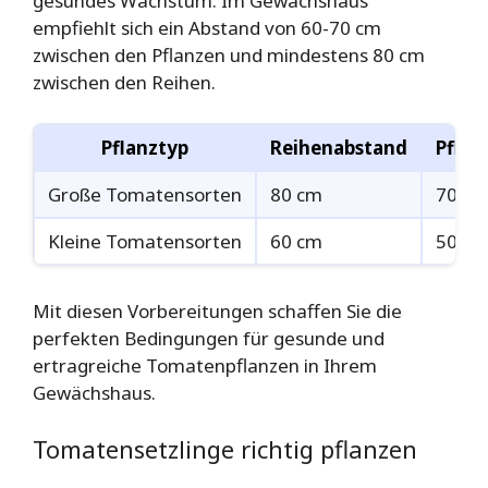
gesundes Wachstum. Im Gewächshaus
empfiehlt sich ein Abstand von 60-70 cm
zwischen den Pflanzen und mindestens 80 cm
zwischen den Reihen.
Pflanztyp
Reihenabstand
Pflan
Große Tomatensorten
80 cm
70 cm
Kleine Tomatensorten
60 cm
50 cm
Mit diesen Vorbereitungen schaffen Sie die
perfekten Bedingungen für gesunde und
ertragreiche Tomatenpflanzen in Ihrem
Gewächshaus.
Tomatensetzlinge richtig pflanzen