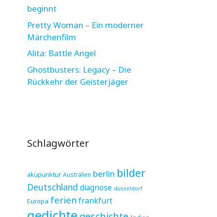
beginnt
Pretty Woman – Ein moderner
Märchenfilm
Alita: Battle Angel
Ghostbusters: Legacy – Die
Rückkehr der Geisterjäger
Schlagwörter
bilder
berlin
akupunktur
Australien
Deutschland
diagnose
düsseldorf
ferien
frankfurt
Europa
gedichte
geschichte