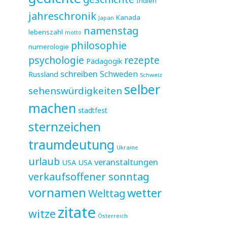
Indien
jahreschronik
Kanada
Japan
namenstag
lebenszahl
motto
philosophie
numerologie
psychologie
rezepte
Pädagogik
schreiben
Schweden
Russland
Schweiz
selber
sehenswürdigkeiten
machen
stadtfest
sternzeichen
traumdeutung
Ukraine
urlaub
veranstaltungen
USA
USA
verkaufsoffener sonntag
vornamen
wetter
Welttag
zitate
witze
Österreich