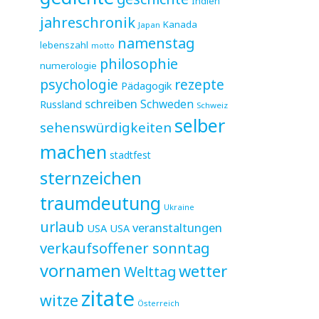
Indien
jahreschronik
Kanada
Japan
namenstag
lebenszahl
motto
philosophie
numerologie
psychologie
rezepte
Pädagogik
schreiben
Schweden
Russland
Schweiz
selber
sehenswürdigkeiten
machen
stadtfest
sternzeichen
traumdeutung
Ukraine
urlaub
veranstaltungen
USA
USA
verkaufsoffener sonntag
vornamen
wetter
Welttag
zitate
witze
Österreich