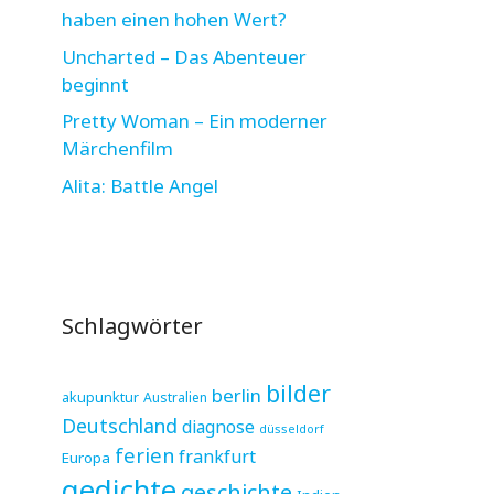
haben einen hohen Wert?
Uncharted – Das Abenteuer
beginnt
Pretty Woman – Ein moderner
Märchenfilm
Alita: Battle Angel
Schlagwörter
bilder
berlin
akupunktur
Australien
Deutschland
diagnose
düsseldorf
ferien
frankfurt
Europa
gedichte
geschichte