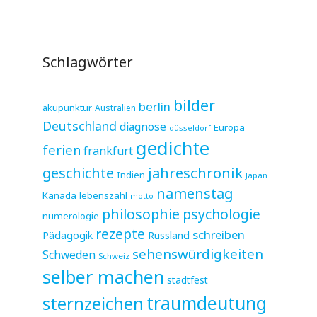
Schlagwörter
bilder
berlin
akupunktur
Australien
Deutschland
diagnose
Europa
düsseldorf
gedichte
ferien
frankfurt
jahreschronik
geschichte
Indien
Japan
namenstag
Kanada
lebenszahl
motto
philosophie
psychologie
numerologie
rezepte
schreiben
Pädagogik
Russland
sehenswürdigkeiten
Schweden
Schweiz
selber machen
stadtfest
sternzeichen
traumdeutung