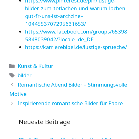
https://www.pinterest.de/pin/lustige-
bilder-zum-totlachen-und-warum-lachen-
gut-fr-uns-ist-archzine–
1044553707295631653/
https://www.facebook.com/groups/65398
5848039042/?locale=de_DE
https://karrierebibel.de/lustige-sprueche/
Kategorien
Kunst & Kultur
Schlagwörter
bilder
Romantische Abend Bilder – Stimmungsvolle
Motive
Inspirierende romantische Bilder für Paare
Neueste Beiträge