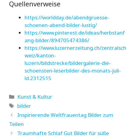
Quellenverweise
https://worldday.de/abendgruesse-
schoenen-abend-bilder-lustig/
https://www.pinterest.de/ideas/herbstanf
ang-bilder/894705474386/
https://www.luzernerzeitung.ch/zentralsch
weiz/kanton-
luzern/bildstrecke/bildergalerie-die-
schoensten-leserbilder-des-monats-juli-
ld.2312515
Kategorien
Kunst & Kultur
Schlagwörter
bilder
Inspirierende Weltfrauentag Bilder zum
Teilen
Traumhafte Schlaf Gut Bilder für süße