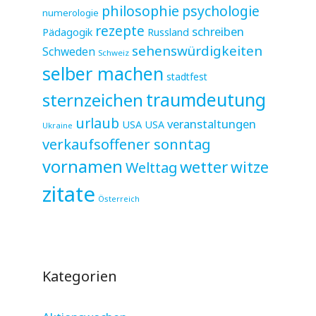
philosophie
psychologie
numerologie
rezepte
schreiben
Pädagogik
Russland
sehenswürdigkeiten
Schweden
Schweiz
selber machen
stadtfest
sternzeichen
traumdeutung
urlaub
veranstaltungen
USA
USA
Ukraine
verkaufsoffener sonntag
vornamen
wetter
witze
Welttag
zitate
Österreich
Kategorien