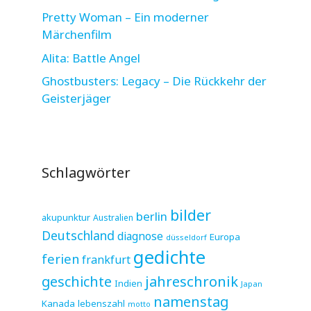
Pretty Woman – Ein moderner
Märchenfilm
Alita: Battle Angel
Ghostbusters: Legacy – Die Rückkehr der
Geisterjäger
Schlagwörter
bilder
berlin
akupunktur
Australien
Deutschland
diagnose
Europa
düsseldorf
gedichte
ferien
frankfurt
jahreschronik
geschichte
Indien
Japan
namenstag
Kanada
lebenszahl
motto