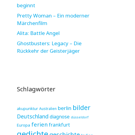
beginnt
Pretty Woman – Ein moderner
Märchenfilm
Alita: Battle Angel
Ghostbusters: Legacy – Die
Rückkehr der Geisterjäger
Schlagwörter
bilder
berlin
akupunktur
Australien
Deutschland
diagnose
düsseldorf
ferien
frankfurt
Europa
gedichte
geschichte