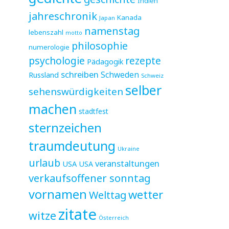
Indien
jahreschronik
Kanada
Japan
namenstag
lebenszahl
motto
philosophie
numerologie
psychologie
rezepte
Pädagogik
schreiben
Schweden
Russland
Schweiz
selber
sehenswürdigkeiten
machen
stadtfest
sternzeichen
traumdeutung
Ukraine
urlaub
veranstaltungen
USA
USA
verkaufsoffener sonntag
vornamen
wetter
Welttag
zitate
witze
Österreich