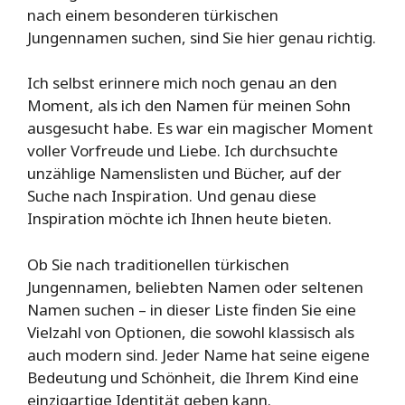
nach einem besonderen türkischen
Jungennamen suchen, sind Sie hier genau richtig.
Ich selbst erinnere mich noch genau an den
Moment, als ich den Namen für meinen Sohn
ausgesucht habe. Es war ein magischer Moment
voller Vorfreude und Liebe. Ich durchsuchte
unzählige Namenslisten und Bücher, auf der
Suche nach Inspiration. Und genau diese
Inspiration möchte ich Ihnen heute bieten.
Ob Sie nach traditionellen türkischen
Jungennamen, beliebten Namen oder seltenen
Namen suchen – in dieser Liste finden Sie eine
Vielzahl von Optionen, die sowohl klassisch als
auch modern sind. Jeder Name hat seine eigene
Bedeutung und Schönheit, die Ihrem Kind eine
einzigartige Identität geben kann.