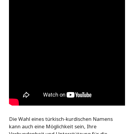
Die Wahl eines türkisch-kurdischen Namens
kann auch eine Möglichkeit sein, Ihre
Verbundenheit und Unterstützung für die