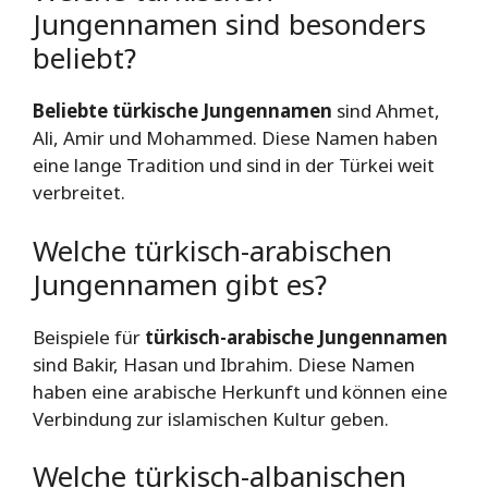
Jungennamen sind besonders
beliebt?
Beliebte türkische Jungennamen
sind Ahmet,
Ali, Amir und Mohammed. Diese Namen haben
eine lange Tradition und sind in der Türkei weit
verbreitet.
Welche türkisch-arabischen
Jungennamen gibt es?
Beispiele für
türkisch-arabische Jungennamen
sind Bakir, Hasan und Ibrahim. Diese Namen
haben eine arabische Herkunft und können eine
Verbindung zur islamischen Kultur geben.
Welche türkisch-albanischen