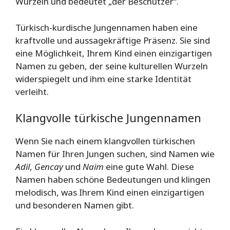
Wurzeln und bedeutet „der Beschützer“.
Türkisch-kurdische Jungennamen haben eine
kraftvolle und aussagekräftige Präsenz. Sie sind
eine Möglichkeit, Ihrem Kind einen einzigartigen
Namen zu geben, der seine kulturellen Wurzeln
widerspiegelt und ihm eine starke Identität
verleiht.
Klangvolle türkische Jungennamen
Wenn Sie nach einem klangvollen türkischen
Namen für Ihren Jungen suchen, sind Namen wie
Adil
,
Gencay
und
Naim
eine gute Wahl. Diese
Namen haben schöne Bedeutungen und klingen
melodisch, was Ihrem Kind einen einzigartigen
und besonderen Namen gibt.