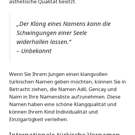
ästhetische Qualität besitzt.
„Der Klang eines Namens kann die
Schwingungen einer Seele
widerhallen lassen.“
– Unbekannt
Wenn Sie Ihrem Jungen einen klangvollen
türkischen Namen geben möchten, können Sie in
Betracht ziehen, die Namen Adil, Gencay und
Naim in Ihre Namensliste aufzunehmen. Diese
Namen haben eine schöne Klangqualität und
können Ihrem Kind Individualität und
Einzigartigkeit verleihen.
Internationale türkische Vornamen