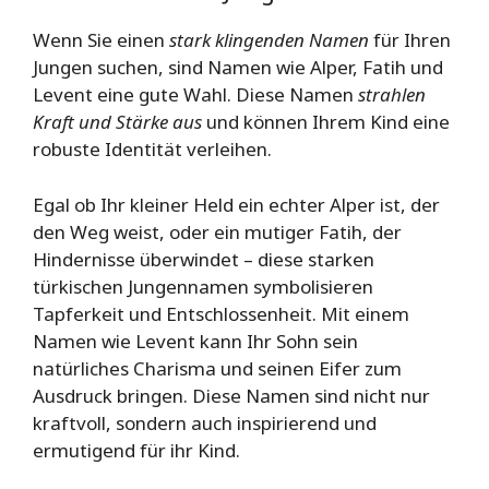
Wenn Sie einen
stark klingenden Namen
für Ihren
Jungen suchen, sind Namen wie Alper, Fatih und
Levent eine gute Wahl. Diese Namen
strahlen
Kraft und Stärke aus
und können Ihrem Kind eine
robuste Identität verleihen.
Egal ob Ihr kleiner Held ein echter Alper ist, der
den Weg weist, oder ein mutiger Fatih, der
Hindernisse überwindet – diese starken
türkischen Jungennamen symbolisieren
Tapferkeit und Entschlossenheit. Mit einem
Namen wie Levent kann Ihr Sohn sein
natürliches Charisma und seinen Eifer zum
Ausdruck bringen. Diese Namen sind nicht nur
kraftvoll, sondern auch inspirierend und
ermutigend für ihr Kind.