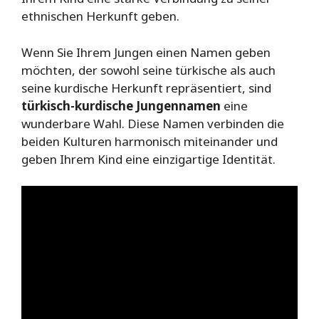
ethnischen Herkunft geben.
Wenn Sie Ihrem Jungen einen Namen geben
möchten, der sowohl seine türkische als auch
seine kurdische Herkunft repräsentiert, sind
türkisch-kurdische Jungennamen
eine
wunderbare Wahl. Diese Namen verbinden die
beiden Kulturen harmonisch miteinander und
geben Ihrem Kind eine einzigartige Identität.