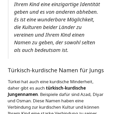
Ihrem Kind eine einzigartige Identität
geben und es von anderen abheben.
Es ist eine wunderbare Möglichkeit,
die Kulturen beider Länder zu
vereinen und Ihrem Kind einen
Namen zu geben, der sowohl selten
als auch bedeutsam ist.
Türkisch-kurdische Namen für Jungs
Türkei hat auch eine kurdische Minderheit,
daher gibt es auch
türkisch-kurdische
Jungennamen
. Beispiele dafür sind Azad, Diyar
und Osman. Diese Namen haben eine
Verbindung zur kurdischen Kultur und können
Ihrem Kind eine starke Verbindung zu seiner