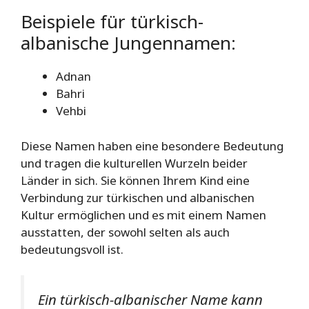
Beispiele für türkisch-
albanische Jungennamen:
Adnan
Bahri
Vehbi
Diese Namen haben eine besondere Bedeutung
und tragen die kulturellen Wurzeln beider
Länder in sich. Sie können Ihrem Kind eine
Verbindung zur türkischen und albanischen
Kultur ermöglichen und es mit einem Namen
ausstatten, der sowohl selten als auch
bedeutungsvoll ist.
Ein türkisch-albanischer Name kann