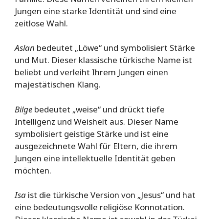
Jungen eine starke Identität und sind eine
zeitlose Wahl.
Aslan
bedeutet „Löwe“ und symbolisiert Stärke
und Mut. Dieser klassische türkische Name ist
beliebt und verleiht Ihrem Jungen einen
majestätischen Klang.
Bilge
bedeutet „weise“ und drückt tiefe
Intelligenz und Weisheit aus. Dieser Name
symbolisiert geistige Stärke und ist eine
ausgezeichnete Wahl für Eltern, die ihrem
Jungen eine intellektuelle Identität geben
möchten.
Isa
ist die türkische Version von „Jesus“ und hat
eine bedeutungsvolle religiöse Konnotation.