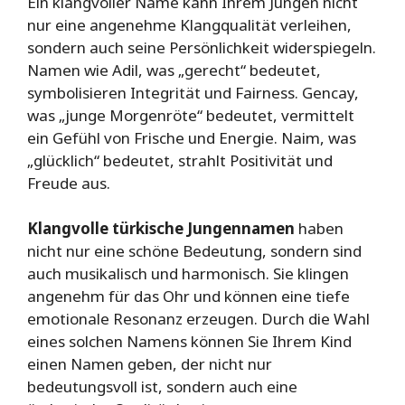
Ein klangvoller Name kann Ihrem Jungen nicht
nur eine angenehme Klangqualität verleihen,
sondern auch seine Persönlichkeit widerspiegeln.
Namen wie Adil, was „gerecht“ bedeutet,
symbolisieren Integrität und Fairness. Gencay,
was „junge Morgenröte“ bedeutet, vermittelt
ein Gefühl von Frische und Energie. Naim, was
„glücklich“ bedeutet, strahlt Positivität und
Freude aus.
Klangvolle türkische Jungennamen
haben
nicht nur eine schöne Bedeutung, sondern sind
auch musikalisch und harmonisch. Sie klingen
angenehm für das Ohr und können eine tiefe
emotionale Resonanz erzeugen. Durch die Wahl
eines solchen Namens können Sie Ihrem Kind
einen Namen geben, der nicht nur
bedeutungsvoll ist, sondern auch eine