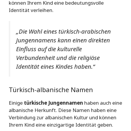
können Ihrem Kind eine bedeutungsvolle
Identität verleihen.
„Die Wahl eines türkisch-arabischen
Jungennamens kann einen direkten
Einfluss auf die kulturelle
Verbundenheit und die religiöse
Identität eines Kindes haben.“
Türkisch-albanische Namen
Einige
türkische Jungennamen
haben auch eine
albanische Herkunft. Diese Namen haben eine
Verbindung zur albanischen Kultur und können
Ihrem Kind eine einzigartige Identität geben.