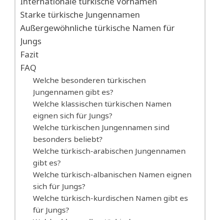
Internationale türkische Vornamen
Starke türkische Jungennamen
Außergewöhnliche türkische Namen für
Jungs
Fazit
FAQ
Welche besonderen türkischen
Jungennamen gibt es?
Welche klassischen türkischen Namen
eignen sich für Jungs?
Welche türkischen Jungennamen sind
besonders beliebt?
Welche türkisch-arabischen Jungennamen
gibt es?
Welche türkisch-albanischen Namen eignen
sich für Jungs?
Welche türkisch-kurdischen Namen gibt es
für Jungs?