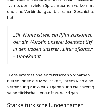
Name, der in vielen Sprachräumen vorkommt
und eine Verbindung zur biblischen Geschichte
hat.
„Ein Name ist wie ein Pflanzensamen,
der die Wurzeln unserer Identität tief
in den Boden unserer Kultur pflanzt.“
– Unbekannt
Diese internationalen türkischen Vornamen
bieten Ihnen die Möglichkeit, Ihrem Kind eine
Verbindung zur Welt zu geben und gleichzeitig
seine türkische Herkunft zu würdigen.
Starke türkische Jungennamen