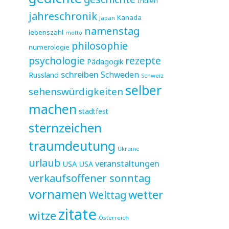
Indien
jahreschronik
Kanada
Japan
namenstag
lebenszahl
motto
philosophie
numerologie
psychologie
rezepte
Pädagogik
schreiben
Schweden
Russland
Schweiz
selber
sehenswürdigkeiten
machen
stadtfest
sternzeichen
traumdeutung
Ukraine
urlaub
veranstaltungen
USA
USA
verkaufsoffener sonntag
vornamen
wetter
Welttag
zitate
witze
Österreich