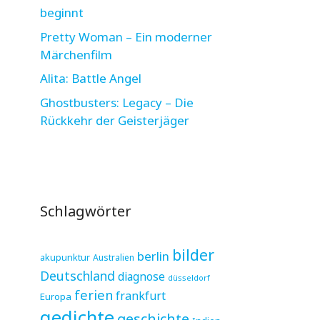
beginnt
Pretty Woman – Ein moderner
Märchenfilm
Alita: Battle Angel
Ghostbusters: Legacy – Die
Rückkehr der Geisterjäger
Schlagwörter
bilder
berlin
akupunktur
Australien
Deutschland
diagnose
düsseldorf
ferien
frankfurt
Europa
gedichte
geschichte