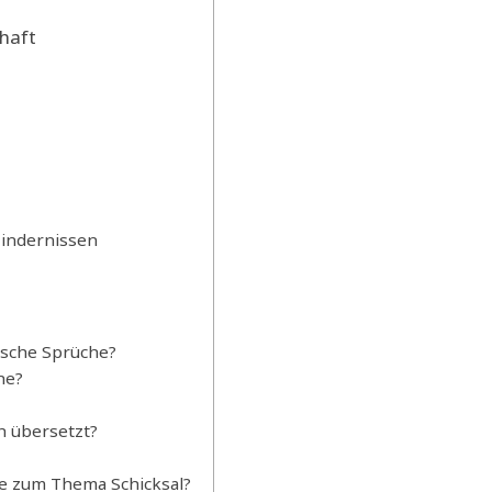
haft
indernissen
ische Sprüche?
he?
h übersetzt?
e zum Thema Schicksal?