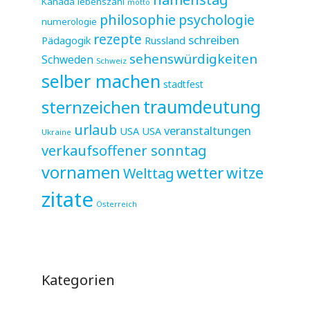
Kanada
lebenszahl
motto
philosophie
psychologie
numerologie
rezepte
schreiben
Pädagogik
Russland
sehenswürdigkeiten
Schweden
Schweiz
selber machen
stadtfest
sternzeichen
traumdeutung
urlaub
veranstaltungen
USA
USA
Ukraine
verkaufsoffener sonntag
vornamen
wetter
witze
Welttag
zitate
Österreich
Kategorien