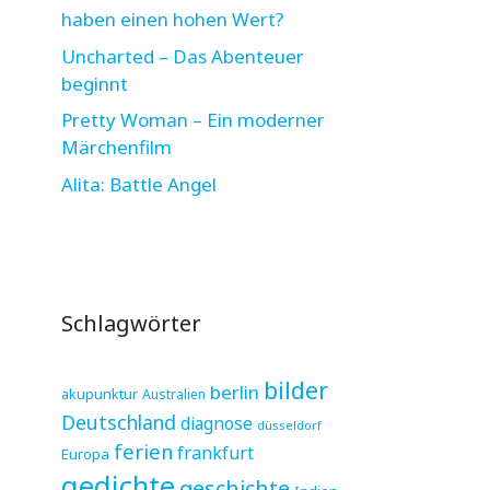
haben einen hohen Wert?
Uncharted – Das Abenteuer
beginnt
Pretty Woman – Ein moderner
Märchenfilm
Alita: Battle Angel
Schlagwörter
bilder
berlin
akupunktur
Australien
Deutschland
diagnose
düsseldorf
ferien
frankfurt
Europa
gedichte
geschichte