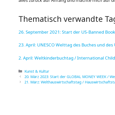
alles zurück auf Anfang und machte mich auf di
Thematisch verwandte Tag
26. September 2021: Start der US-Banned Boo
23. April: UNESCO Welttag des Buches und des
2. April: Weltkinderbuchtag / International Chil
Kategorien
Kunst & Kultur
20. März 2023: Start der GLOBAL MONEY WEEK / We
21. März: Welthauswirtschaftstag / Hauswirtscha