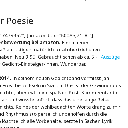
r Poesie
17479352″] [amazon box=“B00ASJ71QO“]
ndenbewertung bei amazon.
Einen neuen
paß an lustigen, natürlich total übertriebenen
aben. Neu 9,95. Gebraucht schon ab ca. 5,- .
Auszüge
 Gedicht-Einsteiger/innen. Wunderbar.
2014.
In seinem neuen Gedichtband vermisst Jan
rost bis zu Eseln in Sizilien. Das ist der Gewinner des
leichte, aber evtl. eine spaßige Kost. Kommeentar bei
e an und wusste sofort, dass das eine lange Reise
r nichts. Keines der wohlbedachten Worte drang zu mir
nd Rhythmus stolperte ich unbeholfen durch die
o löschte ich alle Vorbehalte, setzte in Sachen Lyrik