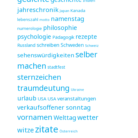
Indien
jahreschronik
Kanada
Japan
namenstag
lebenszahl
motto
philosophie
numerologie
psychologie
rezepte
Pädagogik
schreiben
Schweden
Russland
Schweiz
selber
sehenswürdigkeiten
machen
stadtfest
sternzeichen
traumdeutung
Ukraine
urlaub
veranstaltungen
USA
USA
verkaufsoffener sonntag
vornamen
wetter
Welttag
zitate
witze
Österreich