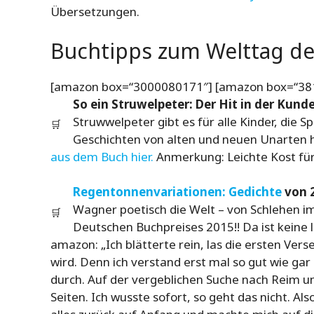
Übersetzungen.
Buchtipps zum Welttag de
[amazon box=“3000080171″] [amazon box=“38
So ein Struwelpeter: Der Hit in der Ku
Struwwelpeter gibt es für alle Kinder, die S
🛒
Geschichten von alten und neuen Unarten h
aus dem Buch hier.
Anmerkung: Leichte Kost für
Regentonnenvariationen: Gedichte
von 
Wagner poetisch die Welt – von Schlehen im F
🛒
Deutschen Buchpreises 2015!! Da ist keine 
amazon: „Ich blätterte rein, las die ersten Vers
wird. Denn ich verstand erst mal so gut wie ga
durch. Auf der vergeblichen Suche nach Reim u
Seiten. Ich wusste sofort, so geht das nicht. Als