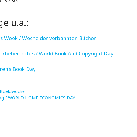
e Reise.“
e u.a.:
ks Week / Woche der verbannten Bücher
 Urheberrechts / World Book And Copyright Day
dren’s Book Day
ltgeldwoche
ftstag / WORLD HOME ECONOMICS DAY