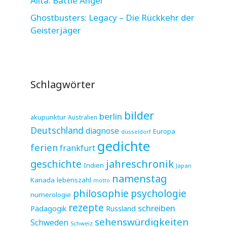
Alita: Battle Angel
Ghostbusters: Legacy – Die Rückkehr der
Geisterjäger
Schlagwörter
bilder
berlin
akupunktur
Australien
Deutschland
diagnose
Europa
düsseldorf
gedichte
ferien
frankfurt
jahreschronik
geschichte
Indien
Japan
namenstag
Kanada
lebenszahl
motto
philosophie
psychologie
numerologie
rezepte
schreiben
Pädagogik
Russland
sehenswürdigkeiten
Schweden
Schweiz