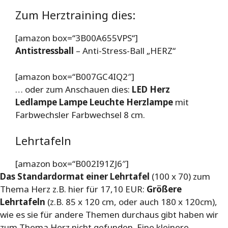
Zum Herztraining dies:
[amazon box=“3B00A655VPS“]
Antistressball
– Anti-Stress-Ball „HERZ“
[amazon box=“B007GC4IQ2″]
… oder zum Anschauen dies:
LED Herz
Ledlampe Lampe Leuchte Herzlampe
mit
Farbwechsler Farbwechsel 8 cm.
Lehrtafeln
[amazon box=“B002I91ZJ6″]
Das Standardormat einer Lehrtafel
(100 x 70) zum
Thema Herz z.B. hier für 17,10 EUR:
Größere
Lehrtafeln
(z.B. 85 x 120 cm, oder auch 180 x 120cm),
wie es sie für andere Themen durchaus gibt haben wir
zum Thema Herz nicht gefunden. Eine kleinere