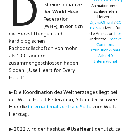
D
ist eine Initiative
Animation eines
der World Heart
schlagenden
Herzens:
Federation
DrJanaOfficial
/
CC
(WHF), in der sich
BY-SA
. Lizens für
die Herzstiftungen und
die Animation
hier,
under the
Creative
kardiologischen
Commons
Fachgesellschaften von mehr
Attribution-Share
als 100 Ländern
Alike 4.0
International
zusammengeschlossen haben.
Slogan: „Use Heart for Every
Heart“.
▶ Die Koordination des Weltherztages liegt bei
der World Heart Federation, Sitz in der Schweiz.
Hier die
international zentrale Seite
zum Welt-
Herztag.
▶ 2022 wird der hashtag
#UseHeart
genutzt. ca.