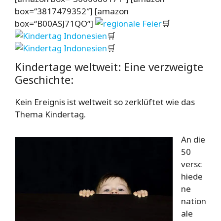
box=“3817479352″] [amazon
box=“B00ASJ71QO“]
🛒
🛒
🛒
Kindertage weltweit: Eine verzweigte
Geschichte:
Kein Ereignis ist weltweit so zerklüftet wie das
Thema Kindertag.
An die
50
versc
hiede
ne
nation
ale