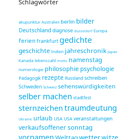
Schlagwörter
bilder
berlin
akupunktur
Australien
Deutschland
diagnose
Europa
düsseldorf
gedichte
ferien
frankfurt
jahreschronik
geschichte
Indien
Japan
namenstag
Kanada
lebenszahl
motto
philosophie
psychologie
numerologie
rezepte
schreiben
Pädagogik
Russland
sehenswürdigkeiten
Schweden
Schweiz
selber machen
stadtfest
sternzeichen
traumdeutung
urlaub
veranstaltungen
USA
USA
Ukraine
verkaufsoffener sonntag
vornamen
wetter
witze
Welttag