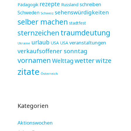
rezepte
schreiben
Pädagogik
Russland
sehenswürdigkeiten
Schweden
Schweiz
selber machen
stadtfest
sternzeichen
traumdeutung
urlaub
veranstaltungen
USA
USA
Ukraine
verkaufsoffener sonntag
vornamen
wetter
witze
Welttag
zitate
Österreich
Kategorien
Aktionswochen