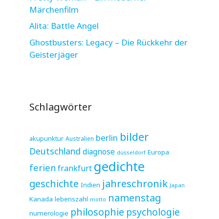
Märchenfilm
Alita: Battle Angel
Ghostbusters: Legacy – Die Rückkehr der
Geisterjäger
Schlagwörter
bilder
berlin
akupunktur
Australien
Deutschland
diagnose
Europa
düsseldorf
gedichte
ferien
frankfurt
jahreschronik
geschichte
Indien
Japan
namenstag
Kanada
lebenszahl
motto
philosophie
psychologie
numerologie