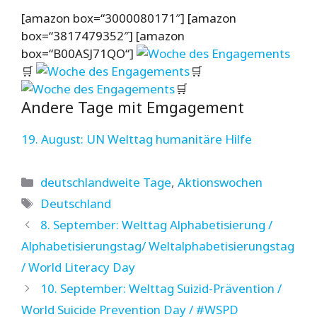
[amazon box=“3000080171″] [amazon
box=“3817479352″] [amazon
box=“B00ASJ71QO“]
🛒
🛒
🛒
Andere Tage mit Emgagement
19. August: UN Welttag humanitäre Hilfe
Kategorien
deutschlandweite Tage
,
Aktionswochen
Schlagwörter
Deutschland
8. September: Welttag Alphabetisierung /
Alphabetisierungstag/ Weltalphabetisierungstag
/ World Literacy Day
10. September: Welttag Suizid-Prävention /
World Suicide Prevention Day / #WSPD