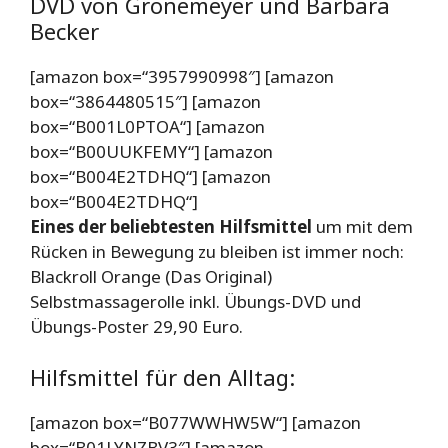
DVD von Grönemeyer und Barbara
Becker
[amazon box=“3957990998″] [amazon
box=“3864480515″] [amazon
box=“B001L0PTOA“] [amazon
box=“B00UUKFEMY“] [amazon
box=“B004E2TDHQ“] [amazon
box=“B004E2TDHQ“]
Eines der beliebtesten Hilfsmittel
um mit dem
Rücken in Bewegung zu bleiben ist immer noch:
Blackroll Orange (Das Original)
Selbstmassagerolle inkl. Übungs-DVD und
Übungs-Poster 29,90 Euro.
Hilfsmittel für den Alltag:
[amazon box=“B077WWHW5W“] [amazon
box=“B01LYNZBV3″] [amazon