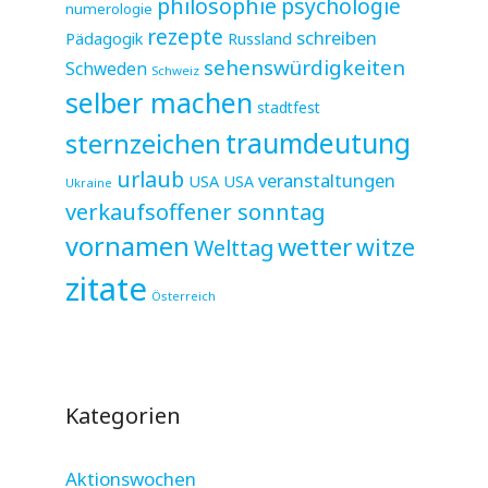
philosophie
psychologie
numerologie
rezepte
schreiben
Pädagogik
Russland
sehenswürdigkeiten
Schweden
Schweiz
selber machen
stadtfest
sternzeichen
traumdeutung
urlaub
veranstaltungen
USA
USA
Ukraine
verkaufsoffener sonntag
vornamen
wetter
witze
Welttag
zitate
Österreich
Kategorien
Aktionswochen