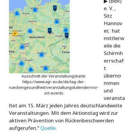
▶ (BdR)
e. V. ,
Sitz
Hannov
er, hat
mittlerw
eile die
Schirmh
errschaf
t
überno
Ausschnitt der Veranstaltungskarte:
https://www.agr-ev.de/de/tag-der-
mmen
rueckengesundheit/veranstaltungskalender/vor-
und
ort-events
veransta
ltet am 15. März jeden Jahres deutschlandweite
Veranstaltungen. Mit dem Aktionstag wird zur
aktiven Prävention von Rückenbeschwerden
aufgerufen.“
Quelle
.