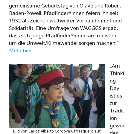
gemeinsame Geburtstag von Olave und Robert
Baden-Powell. Pfadfinder*innen feiern ihn seit
1932 als Zeichen weltweiter Verbundenheit und
Solidarität. Eine Umfrage von WAGGGS ergab,
dass sich junge Pfadfinder*innen am meisten
um die Umwelt/Klimawandel sorgen machen.“
Mehr hier
„Am
Thinki
ng
Day
ist es
zur
Tradit
ion
gewor
Bild von Carlos Alberto Cordova Carrasquero auf
den,