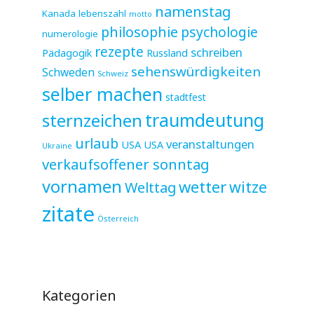
namenstag
Kanada
lebenszahl
motto
philosophie
psychologie
numerologie
rezepte
schreiben
Pädagogik
Russland
sehenswürdigkeiten
Schweden
Schweiz
selber machen
stadtfest
sternzeichen
traumdeutung
urlaub
veranstaltungen
USA
USA
Ukraine
verkaufsoffener sonntag
vornamen
wetter
witze
Welttag
zitate
Österreich
Kategorien