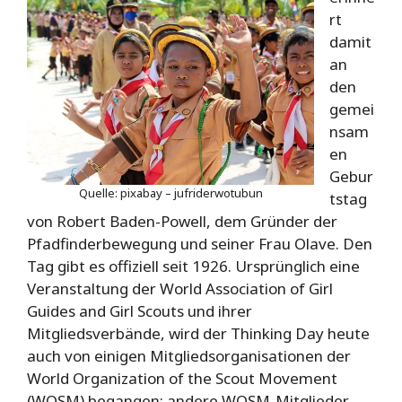
rt
damit
an
den
gemei
nsam
en
Gebur
Quelle: pixabay – jufriderwotubun
tstag
von Robert Baden-Powell, dem Gründer der
Pfadfinderbewegung und seiner Frau Olave. Den
Tag gibt es offiziell seit 1926. Ursprünglich eine
Veranstaltung der World Association of Girl
Guides and Girl Scouts und ihrer
Mitgliedsverbände, wird der Thinking Day heute
auch von einigen Mitgliedsorganisationen der
World Organization of the Scout Movement
(WOSM) begangen; andere WOSM-Mitglieder