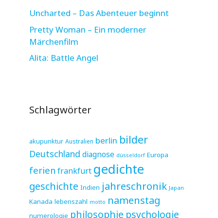
Uncharted – Das Abenteuer beginnt
Pretty Woman – Ein moderner
Märchenfilm
Alita: Battle Angel
Schlagwörter
bilder
berlin
akupunktur
Australien
Deutschland
diagnose
Europa
düsseldorf
gedichte
ferien
frankfurt
jahreschronik
geschichte
Indien
Japan
namenstag
Kanada
lebenszahl
motto
philosophie
psychologie
numerologie