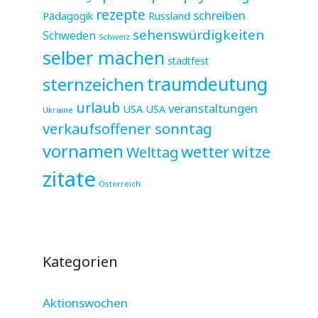
rezepte
schreiben
Pädagogik
Russland
sehenswürdigkeiten
Schweden
Schweiz
selber machen
stadtfest
sternzeichen
traumdeutung
urlaub
veranstaltungen
USA
USA
Ukraine
verkaufsoffener sonntag
vornamen
wetter
witze
Welttag
zitate
Österreich
Kategorien
Aktionswochen