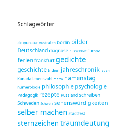
Schlagwörter
bilder
berlin
akupunktur
Australien
Deutschland
diagnose
Europa
düsseldorf
gedichte
ferien
frankfurt
jahreschronik
geschichte
Indien
Japan
namenstag
Kanada
lebenszahl
motto
philosophie
psychologie
numerologie
rezepte
schreiben
Pädagogik
Russland
sehenswürdigkeiten
Schweden
Schweiz
selber machen
stadtfest
sternzeichen
traumdeutung