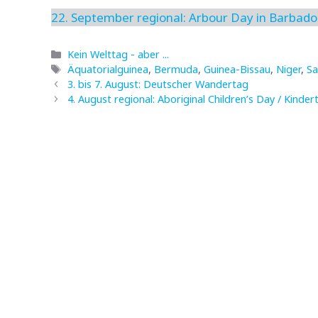
22. September regional: Arbour Day in Barbado
Kategorien
Kein Welttag - aber ...
Schlagwörter
Äquatorialguinea
,
Bermuda
,
Guinea-Bissau
,
Niger
,
S
3. bis 7. August: Deutscher Wandertag
4. August regional: Aboriginal Children’s Day / Kinde