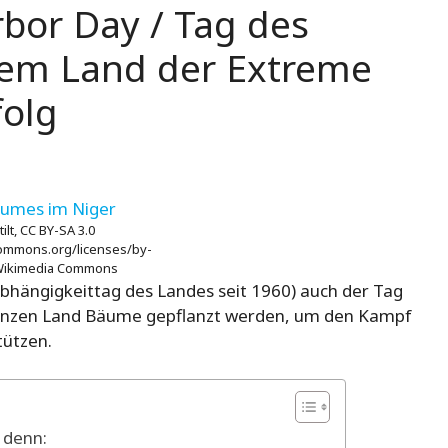
rbor Day / Tag des
nem Land der Extreme
olg
ilt, CC BY-SA 3.0
commons.org/licenses/by-
a Wikimedia Commons
abhängigkeittag des Landes seit 1960) auch der Tag
anzen Land Bäume gepflanzt werden, um den Kampf
tützen.
 denn: