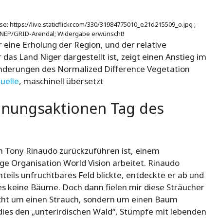
e: https://live.staticflickr.com/330/31984775010_e21d215509_o.jpg ;
NEP/GRID-Arendal; Widergabe erwünscht!
 eine Erholung der Region, und der relative
 das Land Niger dargestellt ist, zeigt einen Anstieg im
änderungen des Normalized Difference Vegetation
uelle
, maschinell übersetzt
ünungsaktionen Tag des
on Tony Rinaudo zurückzuführen ist, einem
ige Organisation World Vision arbeitet. Rinaudo
enteils unfruchtbares Feld blickte, entdeckte er ab und
 es keine Bäume. Doch dann fielen mir diese Sträucher
 nicht um einen Strauch, sondern um einen Baum
dies den „unterirdischen Wald“, Stümpfe mit lebenden