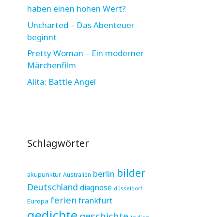
haben einen hohen Wert?
Uncharted – Das Abenteuer
beginnt
Pretty Woman – Ein moderner
Märchenfilm
Alita: Battle Angel
Schlagwörter
bilder
berlin
akupunktur
Australien
Deutschland
diagnose
düsseldorf
ferien
frankfurt
Europa
gedichte
geschichte