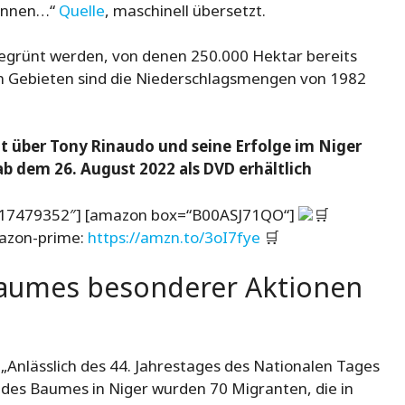
können…“
Quelle
, maschinell übersetzt.
begrünt werden, von denen 250.000 Hektar bereits
sen Gebieten sind die Niederschlagsmengen von 1982
t über Tony Rinaudo und seine Erfolge im Niger
ab dem 26. August 2022 als DVD erhältlich
17479352″] [amazon box=“B00ASJ71QO“]
🛒
mazon-prime:
https://amzn.to/3oI7fye
🛒
Baumes besonderer Aktionen
„Anlässlich des 44. Jahrestages des Nationalen Tages
des Baumes in Niger wurden 70 Migranten, die in