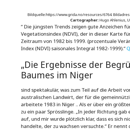
Bildquelle:https://www.grida.no/resources/6764. Bildadress
Cartographer:
Hugo Ahlenius, U
“ Die jüngsten Trends zeigen gute Anzeichen für
Vegetationsindex (NDVI), der in dieser Karte für
Zeitraum von 1982 bis 1999. (prozentuale Ver
Index (NDVI) saisonales Integral 1982-1999).“
Q
„Die Ergebnisse der Begr
Baumes im Niger
sind spektakulär, was zum Teil auf die Arbeit v
australischen Landwirt, der für die gemeinnütz
arbeitete 1983 in Niger .. Als er über ein größt
zu ein paar Sprösslinge. „In jeder Richtung gab
auf, und mir wurde plötzlich klar, dass es sich
handelte, der zu wachsen versuchte.“ Er nennt 