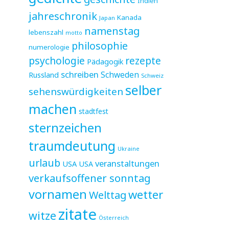
Indien
jahreschronik
Kanada
Japan
namenstag
lebenszahl
motto
philosophie
numerologie
psychologie
rezepte
Pädagogik
schreiben
Schweden
Russland
Schweiz
selber
sehenswürdigkeiten
machen
stadtfest
sternzeichen
traumdeutung
Ukraine
urlaub
veranstaltungen
USA
USA
verkaufsoffener sonntag
vornamen
wetter
Welttag
zitate
witze
Österreich