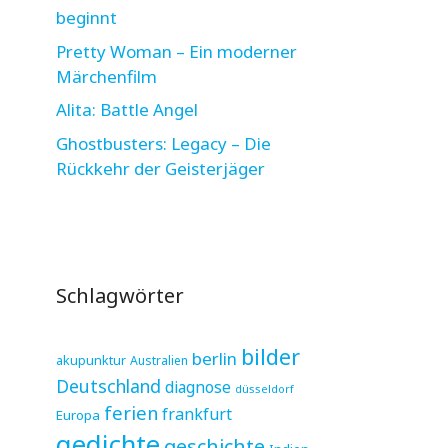
beginnt
Pretty Woman – Ein moderner
Märchenfilm
Alita: Battle Angel
Ghostbusters: Legacy – Die
Rückkehr der Geisterjäger
Schlagwörter
bilder
berlin
akupunktur
Australien
Deutschland
diagnose
düsseldorf
ferien
frankfurt
Europa
gedichte
geschichte