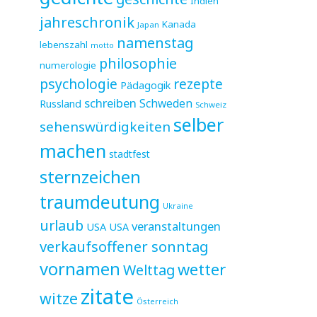
Indien
jahreschronik
Kanada
Japan
namenstag
lebenszahl
motto
philosophie
numerologie
psychologie
rezepte
Pädagogik
schreiben
Schweden
Russland
Schweiz
selber
sehenswürdigkeiten
machen
stadtfest
sternzeichen
traumdeutung
Ukraine
urlaub
veranstaltungen
USA
USA
verkaufsoffener sonntag
vornamen
wetter
Welttag
zitate
witze
Österreich