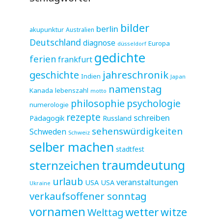
bilder
berlin
akupunktur
Australien
Deutschland
diagnose
Europa
düsseldorf
gedichte
ferien
frankfurt
jahreschronik
geschichte
Indien
Japan
namenstag
Kanada
lebenszahl
motto
philosophie
psychologie
numerologie
rezepte
schreiben
Pädagogik
Russland
sehenswürdigkeiten
Schweden
Schweiz
selber machen
stadtfest
sternzeichen
traumdeutung
urlaub
veranstaltungen
USA
USA
Ukraine
verkaufsoffener sonntag
vornamen
wetter
witze
Welttag