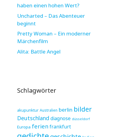
haben einen hohen Wert?
Uncharted – Das Abenteuer
beginnt
Pretty Woman – Ein moderner
Märchenfilm
Alita: Battle Angel
Schlagwörter
bilder
berlin
akupunktur
Australien
Deutschland
diagnose
düsseldorf
ferien
frankfurt
Europa
gedichte
geschichte