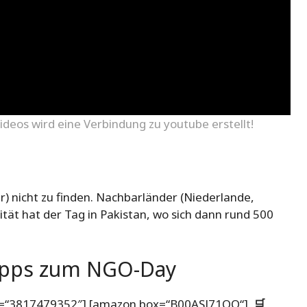
ideos wird eine Verbindung zu youtube erstellt!
r) nicht zu finden. Nachbarländer (Niederlande,
ität hat der Tag in Pakistan, wo sich dann rund 500
.
tipps zum NGO-Day
=“3817479352″] [amazon box=“B00ASJ71QO“]
🛒