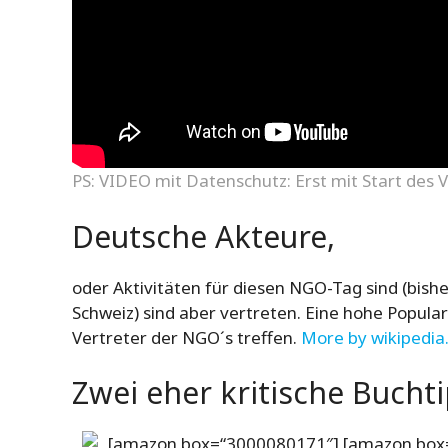
PS: VIDEO mit Datenschutz: Erst mit Start des V
Deutsche Akteure,
oder Aktivitäten für diesen NGO-Tag sind (bishe
Schweiz) sind aber vertreten. Eine hohe Popular
Vertreter der NGO´s treffen.
More by wikipedia
Zwei eher kritische Buch
[amazon box=“3000080171″] [amazon box