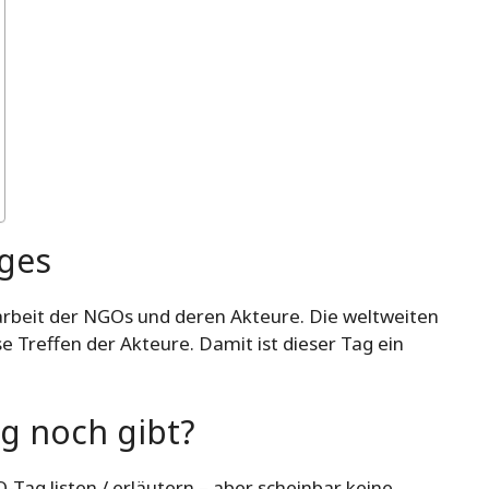
ges
rbeit der NGOs und deren Akteure. Die weltweiten
Treffen der Akteure. Damit ist dieser Tag ein
ag
noch gibt?
O-Tag
listen / erläutern – aber scheinbar keine