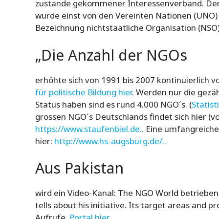
zustande gekommener Interessenverband. Der 
wurde einst von den Vereinten Nationen (UNO) ei
Bezeichnung nichtstaatliche Organisation (NSO
„Die Anzahl der NGOs
erhöhte sich von 1991 bis 2007 kontinuierlich vo
für politische Bildung hier
. Werden nur die gezäh
Status haben sind es rund 4.000 NGO´s. (
Statist
grossen NGO´s Deutschlands findet sich hier (
https://www.staufenbiel.de..
Eine umfangreiche 
hier:
http://www.hs-augsburg.de/..
Aus Pakistan
wird ein Video-Kanal: The NGO World betrieben: 
tells about his initiative. Its target areas and
Aufrufe.
Portal hier.