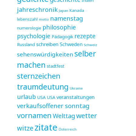
Indien
jahreschronik
Kanada
Japan
namenstag
lebenszahl
motto
philosophie
numerologie
psychologie
rezepte
Pädagogik
schreiben
Schweden
Russland
Schweiz
selber
sehenswürdigkeiten
machen
stadtfest
sternzeichen
traumdeutung
Ukraine
urlaub
veranstaltungen
USA
USA
verkaufsoffener sonntag
vornamen
wetter
Welttag
zitate
witze
Österreich