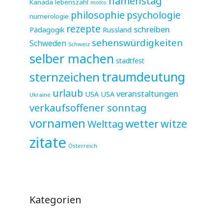
namenstag
Kanada
lebenszahl
motto
philosophie
psychologie
numerologie
rezepte
schreiben
Pädagogik
Russland
sehenswürdigkeiten
Schweden
Schweiz
selber machen
stadtfest
sternzeichen
traumdeutung
urlaub
veranstaltungen
USA
USA
Ukraine
verkaufsoffener sonntag
vornamen
wetter
witze
Welttag
zitate
Österreich
Kategorien