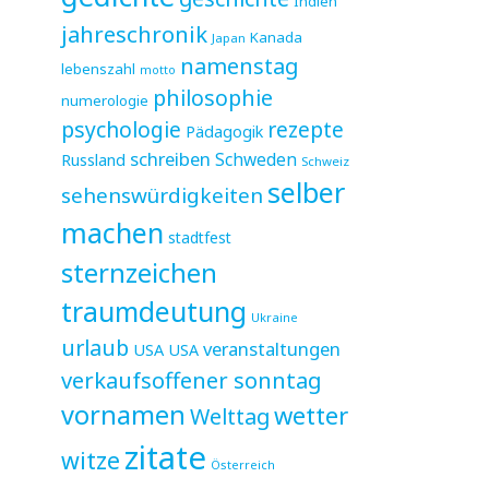
Indien
jahreschronik
Kanada
Japan
namenstag
lebenszahl
motto
philosophie
numerologie
psychologie
rezepte
Pädagogik
schreiben
Schweden
Russland
Schweiz
selber
sehenswürdigkeiten
machen
stadtfest
sternzeichen
traumdeutung
Ukraine
urlaub
veranstaltungen
USA
USA
verkaufsoffener sonntag
vornamen
wetter
Welttag
zitate
witze
Österreich