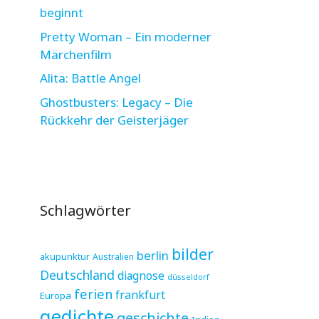
beginnt
Pretty Woman – Ein moderner
Märchenfilm
Alita: Battle Angel
Ghostbusters: Legacy – Die
Rückkehr der Geisterjäger
Schlagwörter
bilder
berlin
akupunktur
Australien
Deutschland
diagnose
düsseldorf
ferien
frankfurt
Europa
gedichte
geschichte