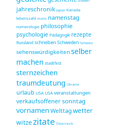
Indien
jahreschronik
Kanada
Japan
namenstag
lebenszahl
motto
philosophie
numerologie
psychologie
rezepte
Pädagogik
schreiben
Schweden
Russland
Schweiz
selber
sehenswürdigkeiten
machen
stadtfest
sternzeichen
traumdeutung
Ukraine
urlaub
veranstaltungen
USA
USA
verkaufsoffener sonntag
vornamen
wetter
Welttag
zitate
witze
Österreich