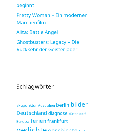
beginnt
Pretty Woman – Ein moderner
Märchenfilm
Alita: Battle Angel
Ghostbusters: Legacy – Die
Rückkehr der Geisterjäger
Schlagwörter
bilder
berlin
akupunktur
Australien
Deutschland
diagnose
düsseldorf
ferien
frankfurt
Europa
gedichte
geschichte