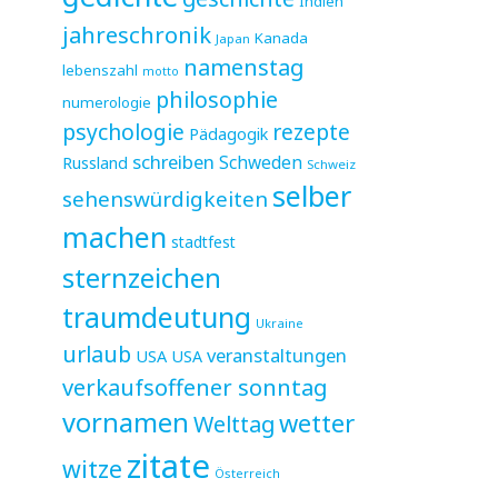
Indien
jahreschronik
Kanada
Japan
namenstag
lebenszahl
motto
philosophie
numerologie
psychologie
rezepte
Pädagogik
schreiben
Schweden
Russland
Schweiz
selber
sehenswürdigkeiten
machen
stadtfest
sternzeichen
traumdeutung
Ukraine
urlaub
veranstaltungen
USA
USA
verkaufsoffener sonntag
vornamen
wetter
Welttag
zitate
witze
Österreich