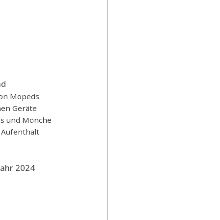
nd
 von Mopeds
hen Geräte
ds und Mönche
 Aufenthalt
Jahr 2024