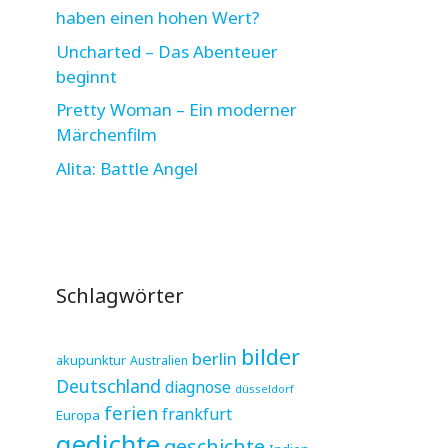
haben einen hohen Wert?
Uncharted – Das Abenteuer
beginnt
Pretty Woman – Ein moderner
Märchenfilm
Alita: Battle Angel
Schlagwörter
bilder
berlin
akupunktur
Australien
Deutschland
diagnose
düsseldorf
ferien
frankfurt
Europa
gedichte
geschichte