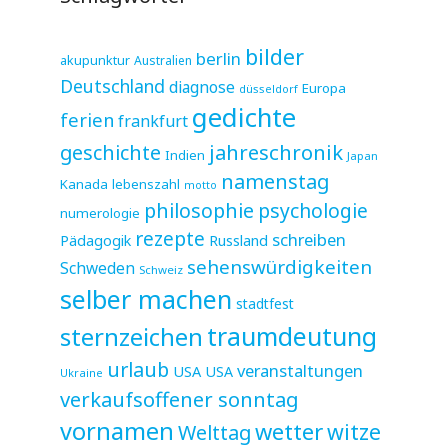
bilder
berlin
akupunktur
Australien
Deutschland
diagnose
Europa
düsseldorf
gedichte
ferien
frankfurt
jahreschronik
geschichte
Indien
Japan
namenstag
Kanada
lebenszahl
motto
philosophie
psychologie
numerologie
rezepte
schreiben
Pädagogik
Russland
sehenswürdigkeiten
Schweden
Schweiz
selber machen
stadtfest
sternzeichen
traumdeutung
urlaub
veranstaltungen
USA
USA
Ukraine
verkaufsoffener sonntag
vornamen
wetter
witze
Welttag