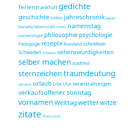
gedichte
ferien
frankfurt
jahreschronik
geschichte
Indien
Japan
namenstag
Kanada
lebenszahl
motto
philosophie
psychologie
numerologie
rezepte
schreiben
Pädagogik
Russland
sehenswürdigkeiten
Schweden
Schweiz
selber machen
stadtfest
sternzeichen
traumdeutung
urlaub
veranstaltungen
USA
USA
Ukraine
verkaufsoffener sonntag
vornamen
wetter
witze
Welttag
zitate
Österreich