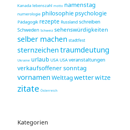
namenstag
Kanada
lebenszahl
motto
philosophie
psychologie
numerologie
rezepte
schreiben
Pädagogik
Russland
sehenswürdigkeiten
Schweden
Schweiz
selber machen
stadtfest
sternzeichen
traumdeutung
urlaub
veranstaltungen
USA
USA
Ukraine
verkaufsoffener sonntag
vornamen
wetter
witze
Welttag
zitate
Österreich
Kategorien