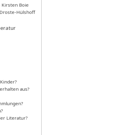
 Kirsten Boie
 Droste-Hülshoff
teratur
?
 Kinder?
erhalten aus?
ammlungen?
n?
r Literatur?