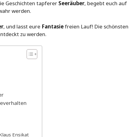
ie Geschichten tapferer
Seeräuber
, begebt euch auf
wahr werden.
er
, und lasst eure
Fantasie
freien Lauf! Die schönsten
entdeckt zu werden.
er
severhalten
Klaus Ensikat