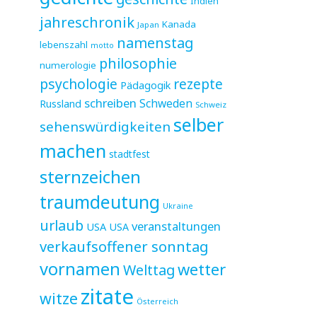
Indien
jahreschronik
Kanada
Japan
namenstag
lebenszahl
motto
philosophie
numerologie
psychologie
rezepte
Pädagogik
schreiben
Schweden
Russland
Schweiz
selber
sehenswürdigkeiten
machen
stadtfest
sternzeichen
traumdeutung
Ukraine
urlaub
veranstaltungen
USA
USA
verkaufsoffener sonntag
vornamen
wetter
Welttag
zitate
witze
Österreich