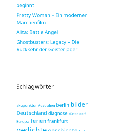
beginnt
Pretty Woman – Ein moderner
Märchenfilm
Alita: Battle Angel
Ghostbusters: Legacy – Die
Rückkehr der Geisterjäger
Schlagwörter
bilder
berlin
akupunktur
Australien
Deutschland
diagnose
düsseldorf
ferien
frankfurt
Europa
gedichte
geschichte