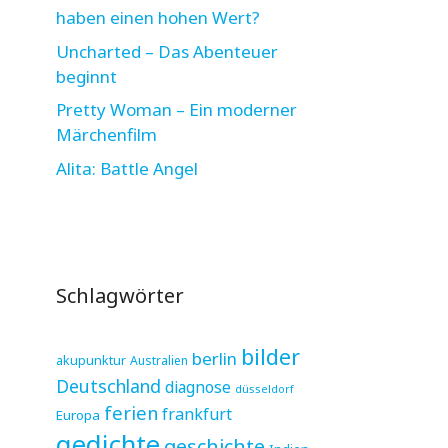
haben einen hohen Wert?
Uncharted – Das Abenteuer
beginnt
Pretty Woman – Ein moderner
Märchenfilm
Alita: Battle Angel
Schlagwörter
bilder
berlin
akupunktur
Australien
Deutschland
diagnose
düsseldorf
ferien
frankfurt
Europa
gedichte
geschichte