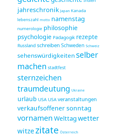
Indien
jahreschronik
Kanada
Japan
namenstag
lebenszahl
motto
philosophie
numerologie
psychologie
rezepte
Pädagogik
schreiben
Schweden
Russland
Schweiz
selber
sehenswürdigkeiten
machen
stadtfest
sternzeichen
traumdeutung
Ukraine
urlaub
veranstaltungen
USA
USA
verkaufsoffener sonntag
vornamen
wetter
Welttag
zitate
witze
Österreich