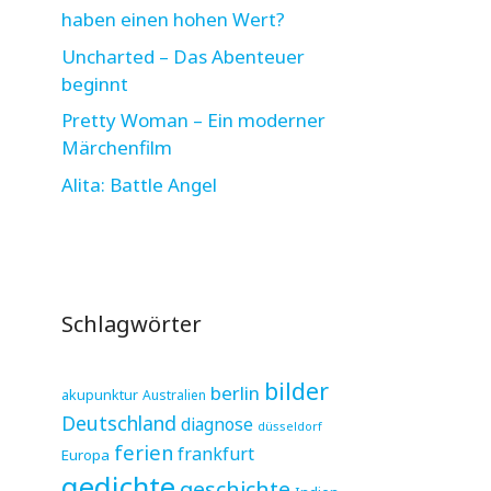
haben einen hohen Wert?
Uncharted – Das Abenteuer
beginnt
Pretty Woman – Ein moderner
Märchenfilm
Alita: Battle Angel
Schlagwörter
bilder
berlin
akupunktur
Australien
Deutschland
diagnose
düsseldorf
ferien
frankfurt
Europa
gedichte
geschichte