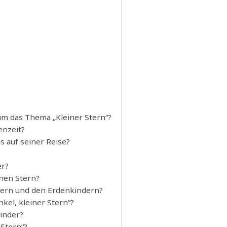
um das Thema „Kleiner Stern“?
enzeit?
s auf seiner Reise?
er?
inen Stern?
Stern und den Erdenkindern?
kel, kleiner Stern“?
Kinder?
 Stern“?