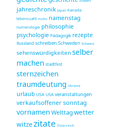
Indien
jahreschronik
Kanada
Japan
namenstag
lebenszahl
motto
philosophie
numerologie
psychologie
rezepte
Pädagogik
schreiben
Schweden
Russland
Schweiz
selber
sehenswürdigkeiten
machen
stadtfest
sternzeichen
traumdeutung
Ukraine
urlaub
veranstaltungen
USA
USA
verkaufsoffener sonntag
vornamen
wetter
Welttag
zitate
witze
Österreich