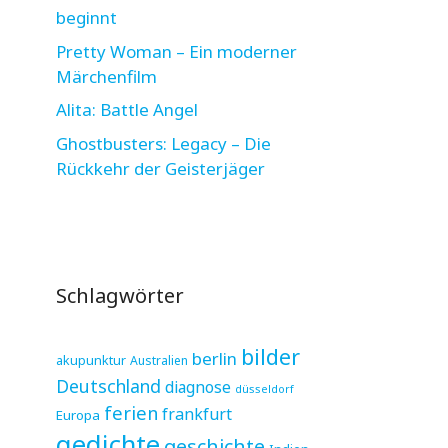
beginnt
Pretty Woman – Ein moderner
Märchenfilm
Alita: Battle Angel
Ghostbusters: Legacy – Die
Rückkehr der Geisterjäger
Schlagwörter
bilder
berlin
akupunktur
Australien
Deutschland
diagnose
düsseldorf
ferien
frankfurt
Europa
gedichte
geschichte