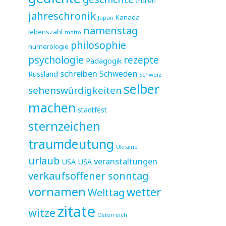
Indien
jahreschronik
Kanada
Japan
namenstag
lebenszahl
motto
philosophie
numerologie
psychologie
rezepte
Pädagogik
schreiben
Schweden
Russland
Schweiz
selber
sehenswürdigkeiten
machen
stadtfest
sternzeichen
traumdeutung
Ukraine
urlaub
veranstaltungen
USA
USA
verkaufsoffener sonntag
vornamen
wetter
Welttag
zitate
witze
Österreich