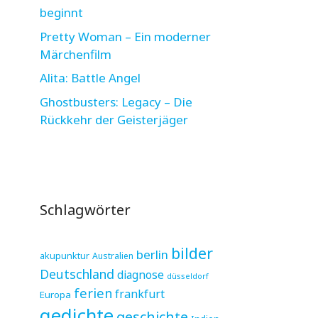
beginnt
Pretty Woman – Ein moderner
Märchenfilm
Alita: Battle Angel
Ghostbusters: Legacy – Die
Rückkehr der Geisterjäger
Schlagwörter
bilder
berlin
akupunktur
Australien
Deutschland
diagnose
düsseldorf
ferien
frankfurt
Europa
gedichte
geschichte