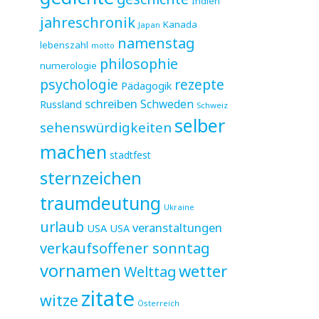
Indien
jahreschronik
Kanada
Japan
namenstag
lebenszahl
motto
philosophie
numerologie
psychologie
rezepte
Pädagogik
schreiben
Schweden
Russland
Schweiz
selber
sehenswürdigkeiten
machen
stadtfest
sternzeichen
traumdeutung
Ukraine
urlaub
veranstaltungen
USA
USA
verkaufsoffener sonntag
vornamen
wetter
Welttag
zitate
witze
Österreich