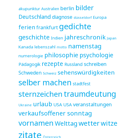
bilder
berlin
akupunktur
Australien
Deutschland
diagnose
Europa
düsseldorf
gedichte
ferien
frankfurt
jahreschronik
geschichte
Indien
Japan
namenstag
Kanada
lebenszahl
motto
philosophie
psychologie
numerologie
rezepte
schreiben
Pädagogik
Russland
sehenswürdigkeiten
Schweden
Schweiz
selber machen
stadtfest
sternzeichen
traumdeutung
urlaub
veranstaltungen
USA
USA
Ukraine
verkaufsoffener sonntag
vornamen
wetter
witze
Welttag
zitate
Österreich