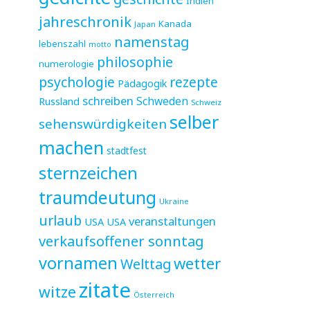
Indien
jahreschronik
Kanada
Japan
namenstag
lebenszahl
motto
philosophie
numerologie
psychologie
rezepte
Pädagogik
schreiben
Schweden
Russland
Schweiz
selber
sehenswürdigkeiten
machen
stadtfest
sternzeichen
traumdeutung
Ukraine
urlaub
veranstaltungen
USA
USA
verkaufsoffener sonntag
vornamen
wetter
Welttag
zitate
witze
Österreich