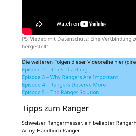
PS: Viedeo mit Datenschutz: Eine Vertbindung z
hergestellt.
Die weiteren Folgen dieser Videoreihe hier (dire
Episode 2 – Roles of a Ranger
Episode 3 – Why Rangers Are Important
Episode 4 – Rangers Deserve More
Episode 5 – The Ranger Solution
Tipps zum Ranger
Schweizer Rangermesser, ein beliebter Rangerh
Army-Handbuch Ranger.