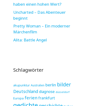
haben einen hohen Wert?
Uncharted – Das Abenteuer
beginnt
Pretty Woman – Ein moderner
Märchenfilm
Alita: Battle Angel
Schlagwörter
bilder
berlin
akupunktur
Australien
Deutschland
diagnose
düsseldorf
ferien
frankfurt
Europa
gedichte
geschichte