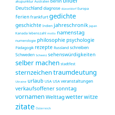
bilder
berlin
akupunktur
Australien
Deutschland
diagnose
Europa
düsseldorf
gedichte
ferien
frankfurt
jahreschronik
geschichte
Indien
Japan
namenstag
Kanada
lebenszahl
motto
philosophie
psychologie
numerologie
rezepte
schreiben
Pädagogik
Russland
sehenswürdigkeiten
Schweden
Schweiz
selber machen
stadtfest
sternzeichen
traumdeutung
urlaub
veranstaltungen
USA
USA
Ukraine
verkaufsoffener sonntag
vornamen
wetter
witze
Welttag
zitate
Österreich