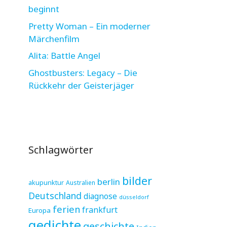
beginnt
Pretty Woman – Ein moderner
Märchenfilm
Alita: Battle Angel
Ghostbusters: Legacy – Die
Rückkehr der Geisterjäger
Schlagwörter
bilder
berlin
akupunktur
Australien
Deutschland
diagnose
düsseldorf
ferien
frankfurt
Europa
gedichte
geschichte