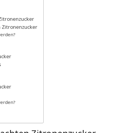
Zitronenzucker
 Zitronenzucker
werden?
ucker
s
ucker
werden?