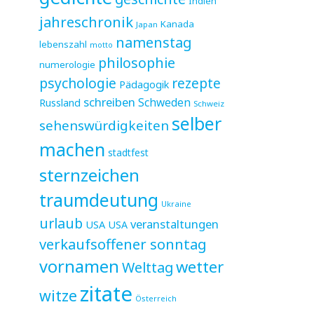
Indien
jahreschronik
Kanada
Japan
namenstag
lebenszahl
motto
philosophie
numerologie
psychologie
rezepte
Pädagogik
schreiben
Schweden
Russland
Schweiz
selber
sehenswürdigkeiten
machen
stadtfest
sternzeichen
traumdeutung
Ukraine
urlaub
veranstaltungen
USA
USA
verkaufsoffener sonntag
vornamen
wetter
Welttag
zitate
witze
Österreich